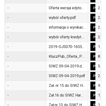
-
Oferta wersja edytowalna.docx
21877
POBIER
-
wybór oferty.pdf
287089
POBIER
-
informacja o wynikach.pdf
258928
POBIER
-
wybór oferty kredyt.pdf
250986
POBIER
-
2019-OJS070-165555-pl ogłoszenie o zamówieniu.pdf
160489
POBIER
-
KluczPub_Oferta_PostepowanieID_bb3b3e67-7518-4fb5-81b6-d3aca14c4eeb.zip
828
POBIER
-
SIWZ 09-04-2019.doc
523776
POBIER
-
SIWZ 09-04-2019.pdf
22652883
POBIER
-
Zał. nr 15 do SIWZ Harmonogram Sołectwa Gminy Lądek Zdrój - zmieszane 2019.pdf
92624
POBIER
-
Zał.16 do SIWZ Harmonogram Gmina Lądek Zdrój - selektywne 2019.pdf
110746
POBIER
-
Zał.nr 13 do SIWZ Harmonogram Miasto Lądek Zdrój - zmieszane 2019.pdf
119063
POBIER