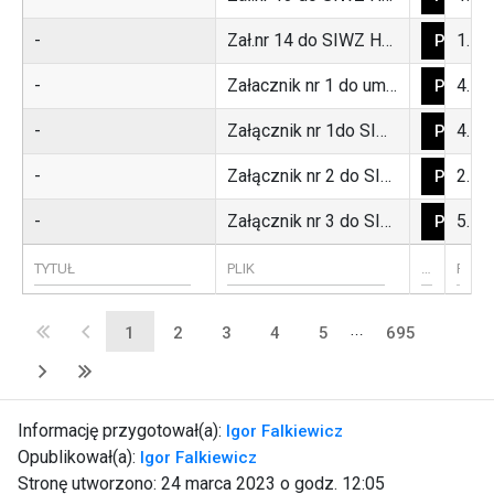
-
Zał.nr 14 do SIWZ Harmonogram Lądek Zdrój (miasto) - selektywne 2019.pdf
105776
POBIER
-
Załacznik nr 1 do umowy dzierżawy.pdf
409834
POBIER
-
Załącznik nr 1do SIWZ Wykaz Nieruchomości zamieszkałych.rtf
4896256
POBIER
-
Załącznik nr 2 do SIWZ Wykaz nieruchomości niezamieszkałych i letniskowych.rtf
2301543
POBIER
-
Załącznik nr 3 do SIWZ wzór umowy dzierżawy na PSZOK.doc
58880
POBIER
…
1
2
3
4
5
695
Informację przygotował(a):
Igor Falkiewicz
Opublikował(a):
Igor Falkiewicz
Stronę utworzono:
24 marca 2023 o godz. 12:05